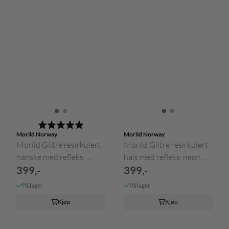
Karakter:
5.0 av 5 mulige
Morild Norway
Morild Norway
Morild Glitre resirkulert
Morild Glitre resirkulert
hanske med refleks, ...
hals med refleks, neon ...
399,-
399,-
På lager
På lager
Kjøp
Kjøp