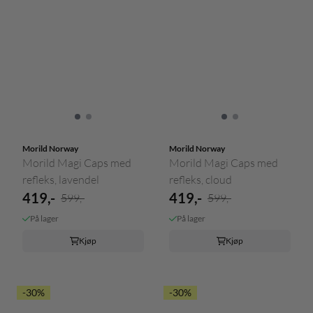
Morild Norway
Morild Norway
Morild Magi Caps med
Morild Magi Caps med
refleks, lavendel
refleks, cloud
419,-
419,-
599,-
599,-
På lager
På lager
Kjøp
Kjøp
-30%
-30%