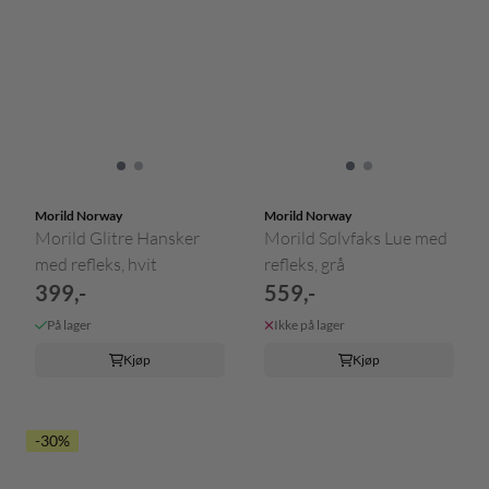
Morild Norway
Morild Norway
Morild Glitre Hansker
Morild Sølvfaks Lue med
med refleks, hvit
refleks, grå
399,-
559,-
På lager
Ikke på lager
Kjøp
Kjøp
-30%