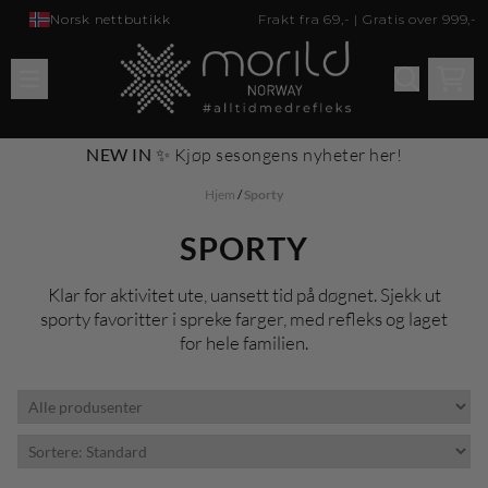
Hopp til innhold
Norsk nettbutikk
Frakt fra 69,- | Gratis over 999,-
NEW IN
✨
Kjøp sesongens nyheter her
!
Hjem
/
Sporty
SPORTY
Klar for aktivitet ute, uansett tid på døgnet. Sjekk ut
sporty favoritter i spreke farger, med refleks og laget
for hele familien.