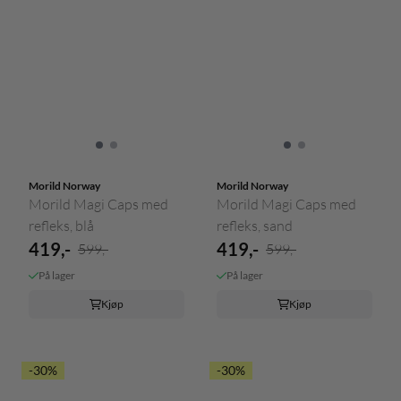
Morild Norway
Morild Norway
Morild Magi Caps med
Morild Magi Caps med
refleks, blå
refleks, sand
419,-
419,-
599,-
599,-
På lager
På lager
Kjøp
Kjøp
-30%
-30%