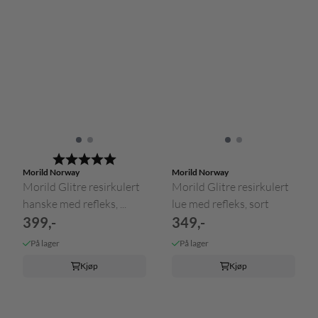
Karakter:
5.0 av 5 mulige
Morild Norway
Morild Norway
Morild Glitre resirkulert
Morild Glitre resirkulert
hanske med refleks, ...
lue med refleks, sort
399,-
349,-
På lager
På lager
Kjøp
Kjøp