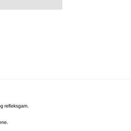
og refleksgarn.
ene.