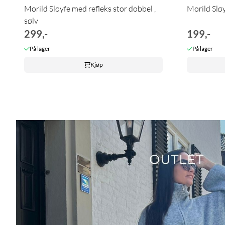
Morild Sløyfe med refleks stor dobbel ,
Morild Sløy
sølv
299,-
199,-
På lager
På lager
Kjøp