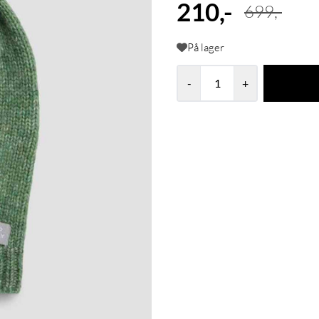
210,-
699,-
På lager
-
+