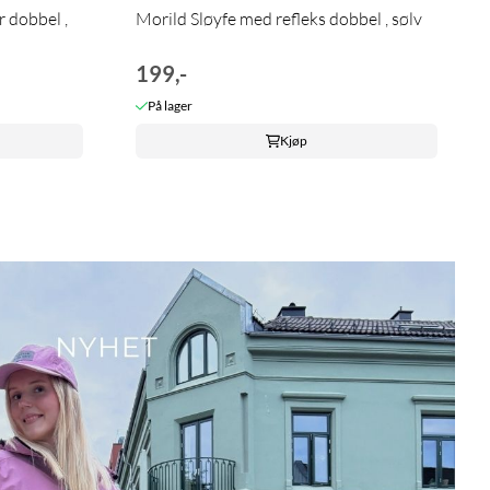
r dobbel ,
Morild Sløyfe med refleks dobbel , sølv
199,-
På lager
Kjøp