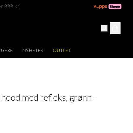
er 999 kr)
LGERE
NYHETER
OUTLET
 hood med refleks, grønn -
ittskarakter:
er: