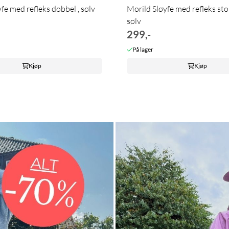
fe med refleks dobbel , sølv
Morild Sløyfe med refleks sto
sølv
299,-
På lager
Kjøp
Kjøp