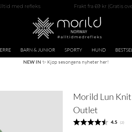
lltid med refleks
Frakt fra 69 kr (Gratis ov
ERRE
BARN & JUNIOR
SPORTY
HUND
BESTSE
NEW IN
✨
Kjøp sesongens nyheter her
!
Morild Lun Knit
Outlet
Gjennomsn
4.5
(
stemm
2
)