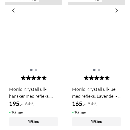
Karakter:
5.0 av 5 mulige
Karakter:
5.0 av 5 m
Morild Krystall ull-
Morild Krystall ull-lue
hansker med refleks,
med refleks, Lavendel - ...
Lavendel ...
195,-
165,-
649,-
549,-
På lager
På lager
Kjøp
Kjøp