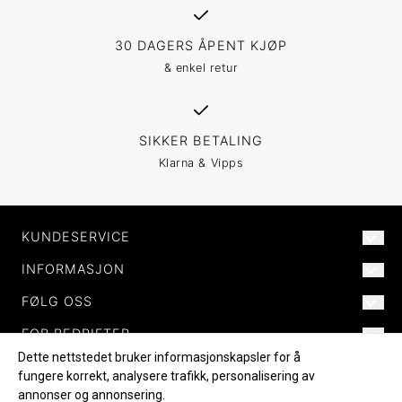
30 DAGERS ÅPENT KJØP
& enkel retur
SIKKER BETALING
Klarna & Vipps
KUNDESERVICE
INFORMASJON
POST@MORILDNORWAY.NO
+47 477 82 772
FØLG OSS
OM OSS
KJØPSVILKÅR
FOR BEDRIFTER
SKIBÅSEN 24B
FACEBOOK
FRAKT OG RETUR
4636 KRISTIANSAND S
Dette nettstedet bruker informasjonskapsler for å
INSTAGRAM
B2B / FORHANDLERE
ORG.NR. 827 472 492 MVA
fungere korrekt, analysere trafikk, personalisering av
KATALOG
annonser og annonsering.