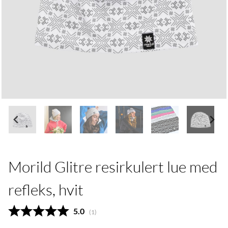
Morild Glitre resirkulert lue med
refleks, hvit
Gjennomsnittskarakter:
5.0
(
stemmer:
1
)