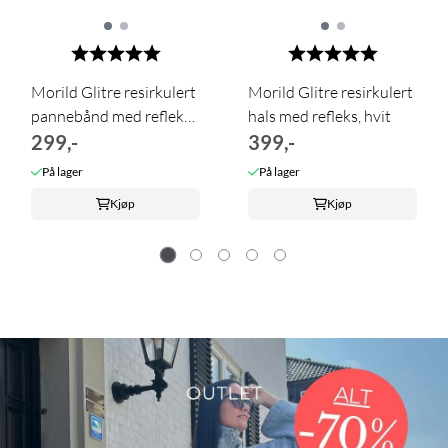
Karakter:
5.0 av 5 mulige
Karakter:
5.0 av 5 m
Morild Glitre resirkulert
Morild Glitre resirkulert
pannebånd med refleks,
hals med refleks, hvit
...
299,-
399,-
På lager
På lager
Kjøp
Kjøp