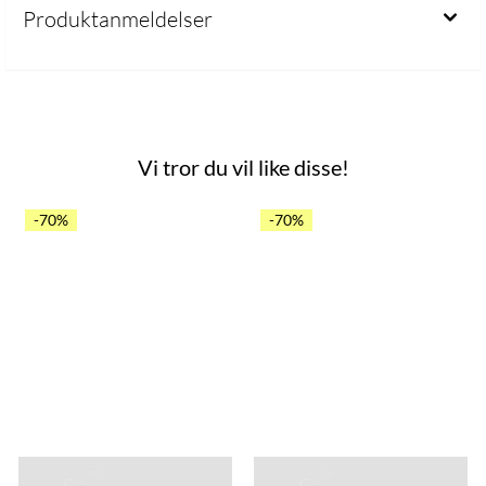
Produktanmeldelser
Vi tror du vil like disse!
 mulige
-70%
-70%