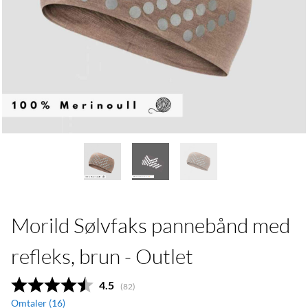
Morild Sølvfaks pannebånd med
refleks, brun - Outlet
Gjennomsnittskarakter:
4.5
(
stemmer:
82
)
Omtaler (
16
)