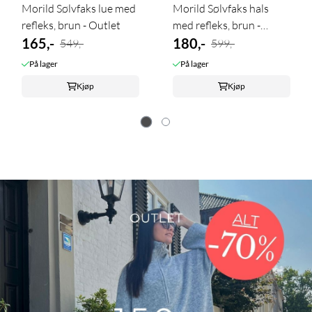
Morild Sølvfaks lue med
Morild Sølvfaks hals
refleks, brun - Outlet
med refleks, brun -
165,-
Outlet
180,-
549,-
599,-
På lager
På lager
Kjøp
Kjøp