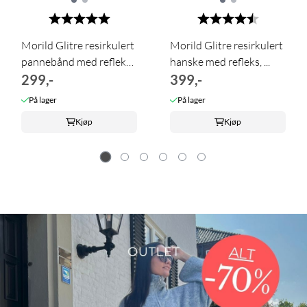
Karakter:
5.0 av 5 mulige
Karakter:
4.3 av 5 m
Morild Glitre resirkulert
Morild Glitre resirkulert
pannebånd med refleks,
hanske med refleks, ...
...
299,-
399,-
På lager
På lager
Kjøp
Kjøp