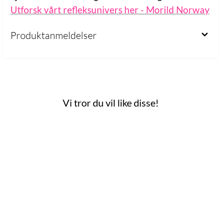
Utforsk vårt refleksunivers her - Morild Norway
Produktanmeldelser
Vi tror du vil like disse!
 mulige