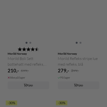
Karakter:
4.2 av 5 mulige
Morild Norway
Morild Norway
Morild Bøli Sett
Morild Refleks stripe lue
bøttehatt med refleks,
med refleks, blå
sølv
210,-
279,-
699,-
399,-
Ikke på lager
På lager
Kjøp
Kjøp
-30%
-30%