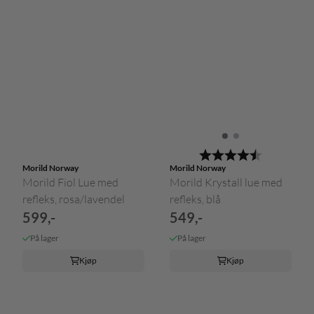
Karakter:
4.5 av 5 m
Morild Norway
Morild Norway
Morild Fiol Lue med
Morild Krystall lue med
refleks, rosa/lavendel
refleks, blå
599,-
549,-
På lager
På lager
Kjøp
Kjøp