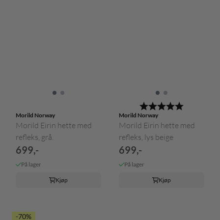
Karakter:
5.0 av 5 m
Morild Norway
Morild Norway
Morild Eirin hette med
Morild Eirin hette med
refleks, grå.
refleks, lys beige
699,-
699,-
På lager
På lager
Kjøp
Kjøp
-70%