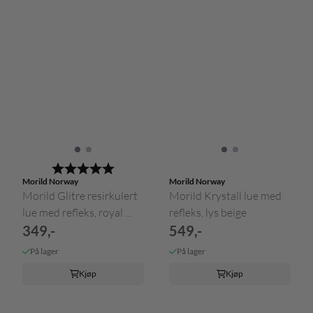
Karakter:
5.0 av 5 mulige
Morild Norway
Morild Norway
Morild Glitre resirkulert
Morild Krystall lue med
lue med refleks, royal ...
refleks, lys beige
349,-
549,-
På lager
På lager
Kjøp
Kjøp