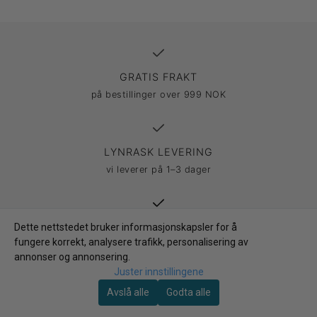
GRATIS FRAKT
på bestillinger over 999 NOK
LYNRASK LEVERING
vi leverer på 1–3 dager
30 DAGERS ÅPENT KJØP
Dette nettstedet bruker informasjonskapsler for å
fungere korrekt, analysere trafikk, personalisering av
& enkel retur
annonser og annonsering.
Juster innstillingene
Avslå alle
Godta alle
SIKKER BETALING