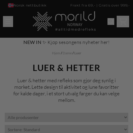
Hopp til innhold
Norsk nettbutikk
Frakt fra 69,- | Gratis over 999,-
NEW IN
✨
Kjøp sesongens nyheter her
!
Hjem
/
Dame
/
Luer
LUER & HETTER
Luer & hetter med refleks som gjør deg synlig i
mørket. Lette design til aktivitet og lune favoritter
for kalde dager, i et stort utvalg farger du kan velge
mellom.