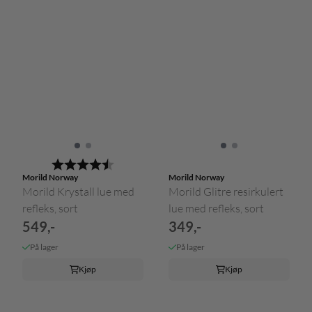
Karakter:
4.5 av 5 mulige
Morild Norway
Morild Norway
Morild Krystall lue med
Morild Glitre resirkulert
refleks, sort
lue med refleks, sort
549,-
349,-
På lager
På lager
Kjøp
Kjøp