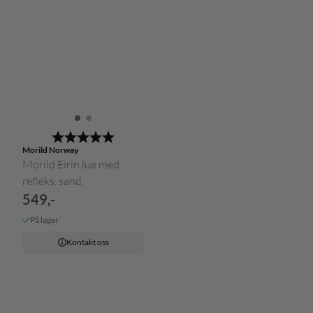
Karakter:
5.0 av 5 mulige
Morild Norway
Morild Eirin lue med
refleks, sand.
549,-
På lager
Kontakt oss