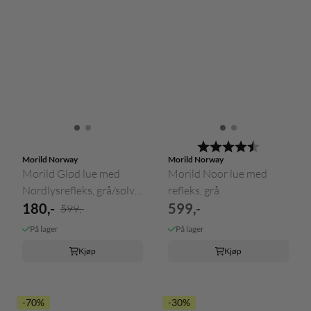
Karakter:
4.6 av 5 m
Morild Norway
Morild Norway
Morild Glød lue med
Morild Noor lue med
Nordlysrefleks, grå/sølv -
refleks, grå
...
180,-
599,-
599,-
På lager
På lager
Kjøp
Kjøp
-70%
-30%