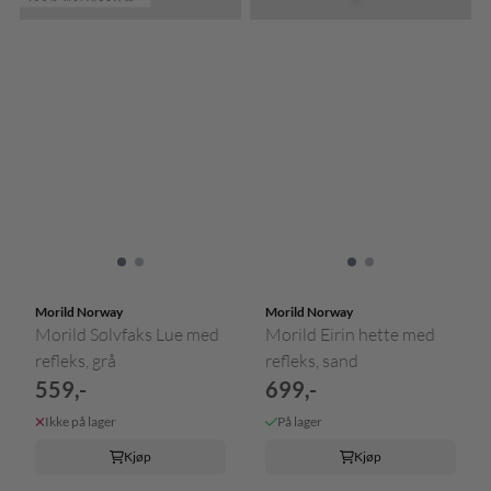
Morild Norway
Morild Norway
Morild Sølvfaks Lue med
Morild Eirin hette med
refleks, grå
refleks, sand
559,-
699,-
Ikke på lager
På lager
Kjøp
Kjøp