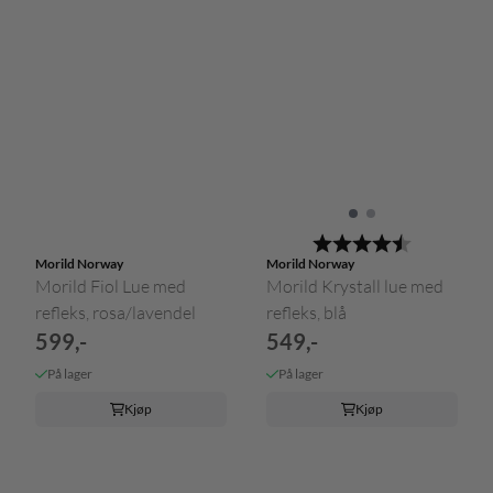
Karakter:
4.5 av 5 m
Morild Norway
Morild Norway
Morild Fiol Lue med
Morild Krystall lue med
refleks, rosa/lavendel
refleks, blå
599,-
549,-
På lager
På lager
Kjøp
Kjøp