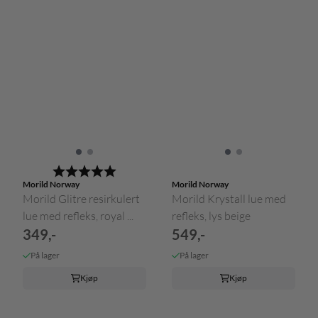
Karakter:
5.0 av 5 mulige
Morild Norway
Morild Norway
Morild Glitre resirkulert
Morild Krystall lue med
lue med refleks, royal ...
refleks, lys beige
349,-
549,-
På lager
På lager
Kjøp
Kjøp