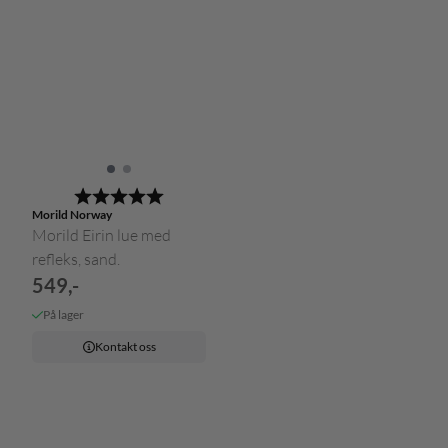
Karakter:
5.0 av 5 mulige
Morild Norway
Morild Eirin lue med
refleks, sand.
549,-
På lager
Kontakt oss