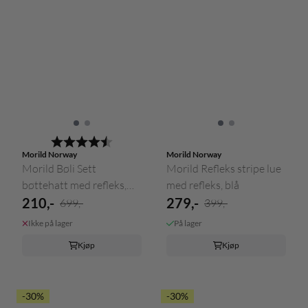
Karakter:
4.2 av 5 mulige
Morild Norway
Morild Norway
Morild Bøli Sett
Morild Refleks stripe lue
bøttehatt med refleks,
med refleks, blå
sølv
210,-
279,-
699,-
399,-
Ikke på lager
På lager
Kjøp
Kjøp
-30%
-30%