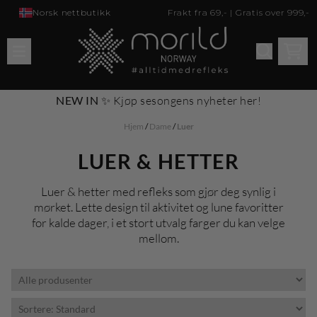
Hopp til innhold
Norsk nettbutikk
Frakt fra 69,- | Gratis over 999,-
NEW IN
✨
Kjøp sesongens nyheter her
!
Hjem
/
Dame
/
Luer
LUER & HETTER
Luer & hetter med refleks som gjør deg synlig i
mørket. Lette design til aktivitet og lune favoritter
for kalde dager, i et stort utvalg farger du kan velge
mellom.