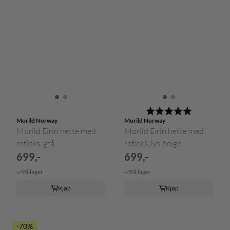
Karakter:
5.0 av 5 m
Morild Norway
Morild Norway
Morild Eirin hette med
Morild Eirin hette med
refleks, grå.
refleks, lys beige
699,-
699,-
På lager
På lager
Kjøp
Kjøp
-70%