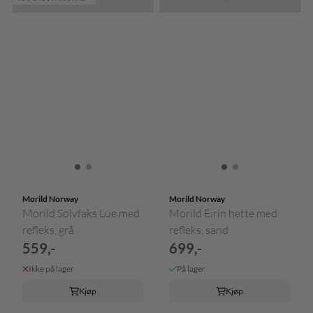
Morild Norway
Morild Norway
Morild Sølvfaks Lue med
Morild Eirin hette med
refleks, grå
refleks, sand
559,-
699,-
Ikke på lager
På lager
Kjøp
Kjøp