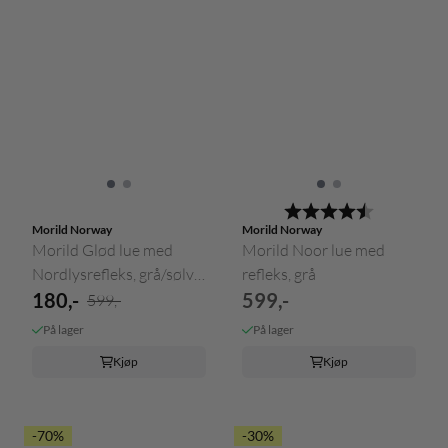
Karakter:
4.6 av 5 m
Morild Norway
Morild Norway
Morild Glød lue med
Morild Noor lue med
Nordlysrefleks, grå/sølv -
refleks, grå
...
180,-
599,-
599,-
På lager
På lager
Kjøp
Kjøp
-70%
-30%