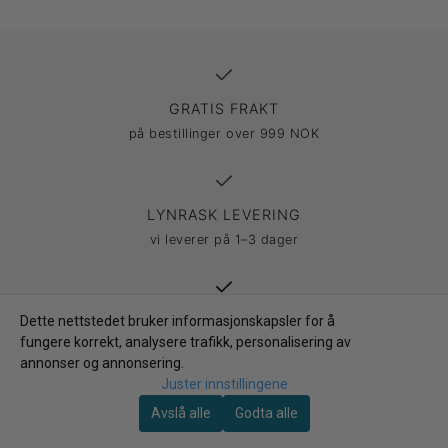
GRATIS FRAKT
på bestillinger over 999 NOK
LYNRASK LEVERING
vi leverer på 1–3 dager
30 DAGERS ÅPENT KJØP
Dette nettstedet bruker informasjonskapsler for å
fungere korrekt, analysere trafikk, personalisering av
& enkel retur
annonser og annonsering.
Juster innstillingene
Avslå alle
Godta alle
SIKKER BETALING