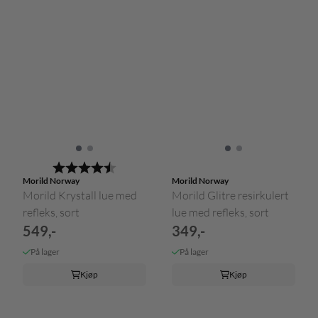
Karakter:
4.5 av 5 mulige
Morild Norway
Morild Norway
Morild Krystall lue med
Morild Glitre resirkulert
refleks, sort
lue med refleks, sort
549,-
349,-
På lager
På lager
Kjøp
Kjøp