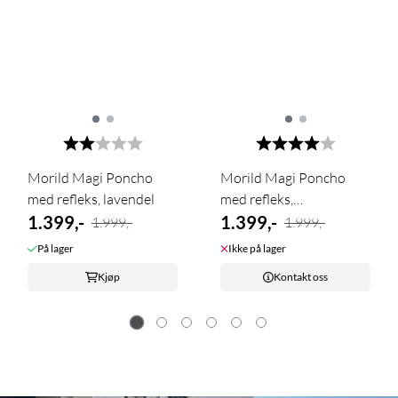
Karakter:
2.0 av 5 mulige
Karakter:
4.0 av 5 m
Morild Magi Poncho
Morild Magi Poncho
med refleks, lavendel
med refleks,
1.399,-
rhododendron
1.399,-
1.999,-
1.999,-
På lager
Ikke på lager
Kjøp
Kontakt oss