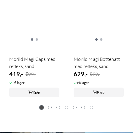
Morild Magi Caps med
Morild Magi Bøttehatt
refleks, sand
med refleks, sand
419,-
629,-
599,-
899,-
På lager
På lager
Kjøp
Kjøp