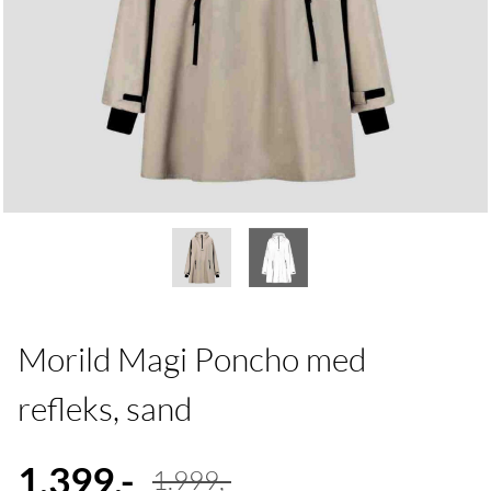
Morild Magi Poncho med
refleks, sand
1.399,-
1.999,-