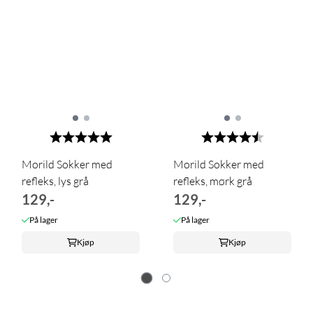
Karakter:
5.0 av 5 mulige
Karakter:
4.4 av 5 m
Morild Sokker med
Morild Sokker med
refleks, lys grå
refleks, mørk grå
129,-
129,-
På lager
På lager
Kjøp
Kjøp