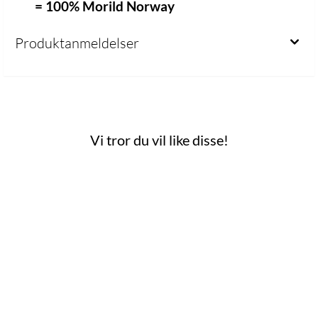
= 100% Morild Norway
Produktanmeldelser
Vi tror du vil like disse!
 mulige