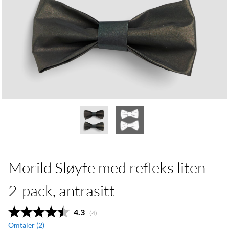
Morild Sløyfe med refleks liten
2-pack, antrasitt
Gjennomsnittskarakter:
4.3
(
stemmer:
4
)
Omtaler (
2
)