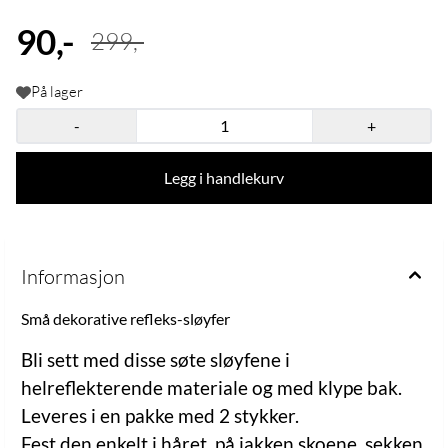
90,-
299,-
På lager
-
+
Legg i handlekurv
Informasjon
Små dekorative refleks-sløyfer
Bli sett med disse søte sløyfene i
helreflekterende materiale og med klype bak.
Leveres i en pakke med 2 stykker.
Fest den enkelt i håret, på jakken,skoene, sekken