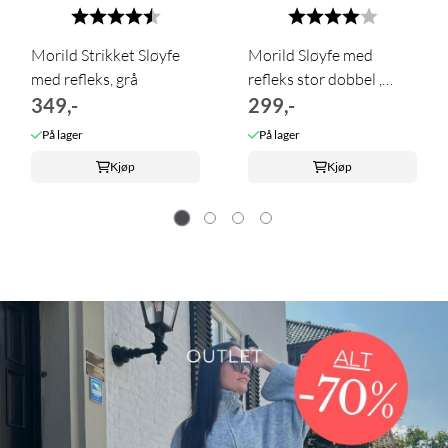
Karakter:
4.8 av 5 mulige
Karakter:
4.0 av 5 m
Morild Strikket Sløyfe
Morild Sløyfe med
med refleks, grå
refleks stor dobbel ,
349,-
antrasitt
299,-
På lager
På lager
Kjøp
Kjøp