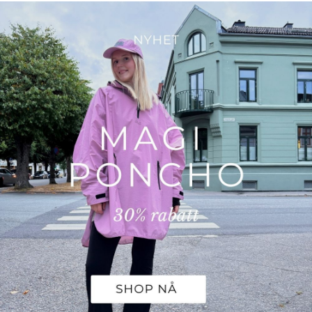
GRATIS FRAKT
på bestillinger over 999 NOK
LYNRASK LEVERING
vi leverer på 1–3 dager
30 DAGERS ÅPENT KJØP
& enkel retur