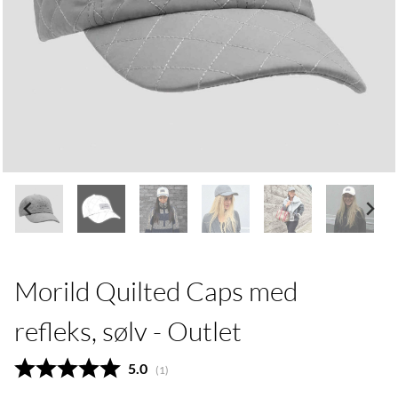
Morild Quilted Caps med
refleks, sølv - Outlet
Gjennomsnittskarakter:
5.0
(
stemmer:
1
)