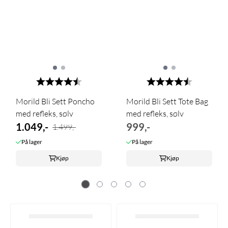
Karakter:
4.7 av 5 mulige
Karakter:
4.8 av 5 m
Morild Bli Sett Poncho
Morild Bli Sett Tote Bag
med refleks, sølv
med refleks, sølv
1.049,-
999,-
1.499,-
På lager
På lager
Kjøp
Kjøp