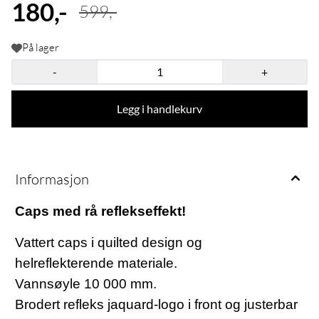
180,-
599,-
På lager
-
+
Legg i handlekurv
Informasjon
Caps med rå reflekseffekt!
Vattert caps i quilted design og
helreflekterende materiale.
Vannsøyle 10 000 mm.
Brodert refleks jaquard-logo i front og justerbar