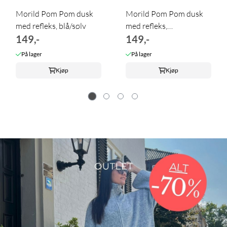
Morild Pom Pom dusk
Morild Pom Pom dusk
med refleks, blå/sølv
med refleks,
149,-
rosa/sølvMorild ...
149,-
På lager
På lager
Kjøp
Kjøp