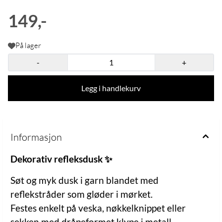
149,-
På lager
-
+
Legg i handlekurv
Informasjon
Dekorativ refleksdusk ✨
Søt og myk dusk i garn blandet med
reflekstråder som gløder i mørket.
Festes enkelt på veska, nøkkelknippet eller
sekken med dråpeformet klype i metall.