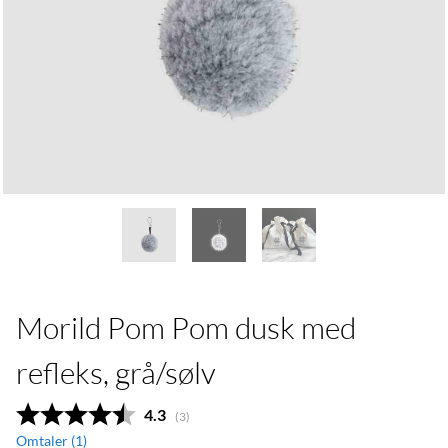
Morild Pom Pom dusk med
refleks, grå/sølv
Gjennomsnittskarakter:
4.3
(
stemmer:
3
)
Omtaler (
1
)