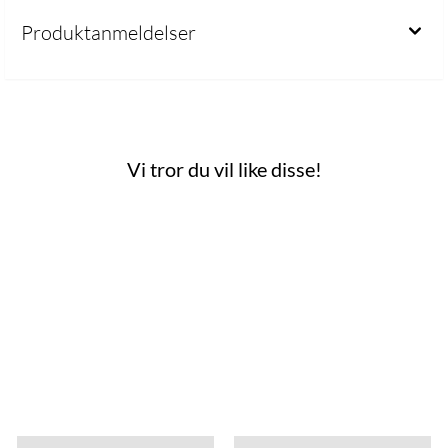
Produktanmeldelser
Vi tror du vil like disse!
 mulige