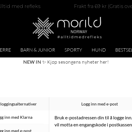
lltid med refleks
Frakt fra 69 kr (Gratis ov
ERRE
BARN & JUNIOR
SPORTY
HUND
BESTSE
NEW IN
✨
Kjøp sesongens nyheter her
!
loggingsalternativer
Logg inn med e-post
gg inn med Klarna
Bruk e-postadressen din til å logge inn
vil motta en engangskode i postkassen
gg inn med e-post