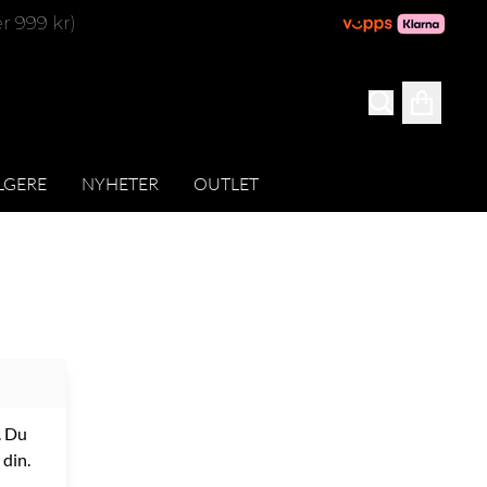
er 999 kr)
LGERE
NYHETER
OUTLET
. Du
 din.