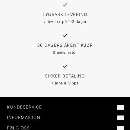
LYNRASK LEVERING
vi leverer på 1–3 dager
30 DAGERS ÅPENT KJØP
& enkel retur
SIKKER BETALING
Klarna & Vipps
KUNDESERVICE
INFORMASJON
POST@MORILDNORWAY.NO
+47 477 82 772
FØLG OSS
OM OSS