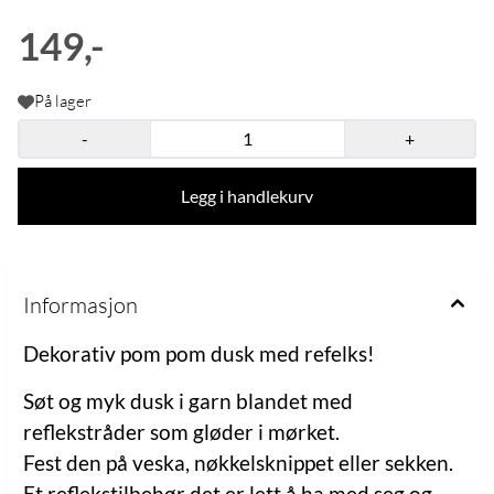
149,-
På lager
-
+
Legg i handlekurv
Informasjon
Dekorativ pom pom dusk med refelks!
Søt og myk dusk i garn blandet med
reflekstråder som gløder i mørket.
Fest den på veska, nøkkelsknippet eller sekken.
Et reflekstilbehør det er lett å ha med seg og