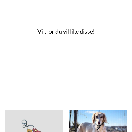
Vi tror du vil like disse!
 mulige