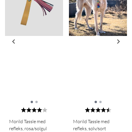
Karakter:
4.0 av 5 mulige
Karakter:
4.6 av 5 m
Morild Tassle med
Morild Tassle med
refleks, rosa/solgul
refleks, sølv/sort