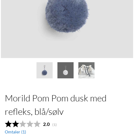
Morild Pom Pom dusk med
refleks, blå/sølv
Gjennomsnittskarakter:
2.0
(
stemmer:
1
)
Omtaler (
1
)