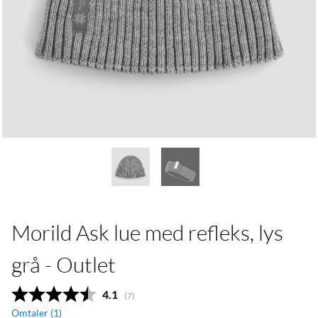
Morild Ask lue med refleks, lys
grå - Outlet
Gjennomsnittskarakter:
4.1
(
stemmer:
7
)
Omtaler (
1
)