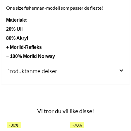
One size fisherman-modell som passer de fleste!
Materiale:
20% Ull
80% Akryl
+ Morild-Refleks
= 100% Morild Norway
Produktanmeldelser
Vi tror du vil like disse!
 mulige
-30%
-70%