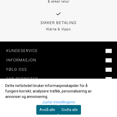
& enkel retur
SIKKER BETALING
Klarna & Vipps
KUNDESERVICE
INFORMASJON
POST@MORILDNORWAY.NO
+47 477 82 772
FØLG OSS
OM OSS
KJØPSVILKÅR
FOR BEDRIFTER
SKIBÅSEN 24B
FACEBOOK
FRAKT OG RETUR
4636 KRISTIANSAND S
Dette nettstedet bruker informasjonskapsler for å
INSTAGRAM
B2B / FORHANDLERE
ORG.NR. 827 472 492 MVA
fungere korrekt, analysere trafikk, personalisering av
KATALOG
annonser og annonsering.
LOGG INN
Juster innstillingene
OPPRETT KONTO
© MORILD NORWAY AS, ORG. NUMBER 827 472 492 MVA
Avslå alle
Godta alle
KONTAKT OSS