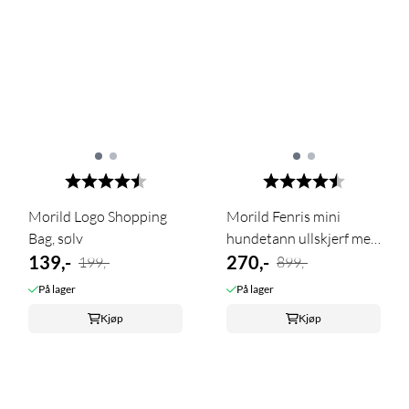
Karakter:
4.6 av 5 mulige
Karakter:
4.5 av 5 m
Morild Logo Shopping
Morild Fenris mini
Bag, sølv
hundetann ullskjerf med
139,-
...
270,-
199,-
899,-
På lager
På lager
Kjøp
Kjøp