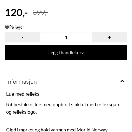
120,-
399,-
På lager
-
+
Legg i handlekurv
Informasjon
Lue med refleks
Ribbestrikket lue med oppbrett strikket med refleksgarn
og reflekslogo.
Glød i mørket og hold varmen med Morild Norway