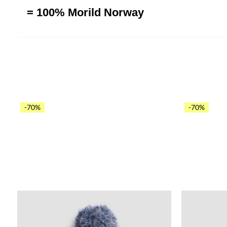
= 100% Morild Norway
-70%
-70%