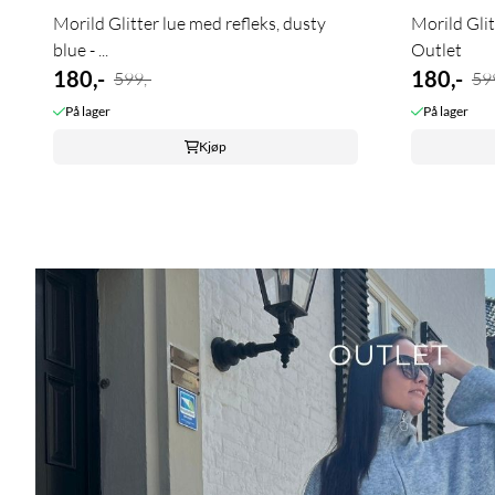
Morild Glitter lue med refleks, dusty
Morild Glit
blue - ...
Outlet
180,-
180,-
599,-
599
På lager
På lager
Kjøp