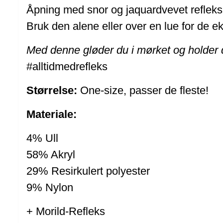
Åpning med snor og jaquardvevet reflekslo
Bruk den alene eller over en lue for de e
Med denne gløder du i mørket og holder
#alltidmedrefleks
Størrelse:
One-size, passer de fleste!
Materiale:
4% Ull
58% Akryl
29% Resirkulert polyester
9% Nylon
+ Morild-Refleks