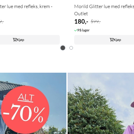
ter lue med refleks, krem -
Morild Glitter lue med refleks
Outlet
180,-
,-
599,-
På lager
Kjøp
Kjøp