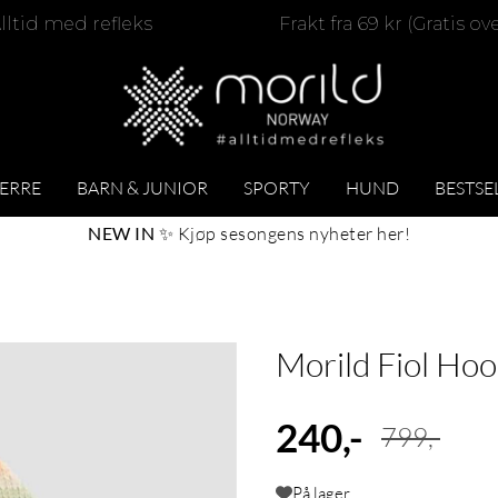
lltid med refleks
Frakt fra 69 kr (Gratis ov
ERRE
BARN & JUNIOR
SPORTY
HUND
BESTSE
NEW IN
✨
Kjøp sesongens nyheter her
!
Morild Fiol Hood
240,-
799,-
På lager