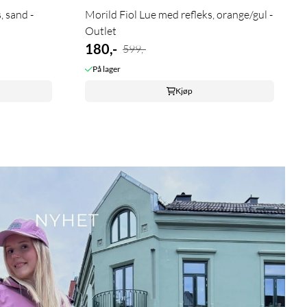
, sand -
Morild Fiol Lue med refleks, orange/gul -
Outlet
180,-
599,-
På lager
Kjøp