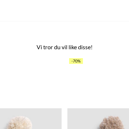
Vi tror du vil like disse!
-70%