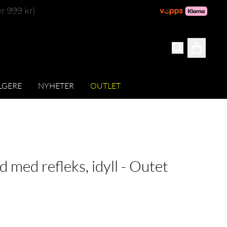
er 999 kr)
LGERE
NYHETER
OUTLET
 med refleks, idyll - Outet