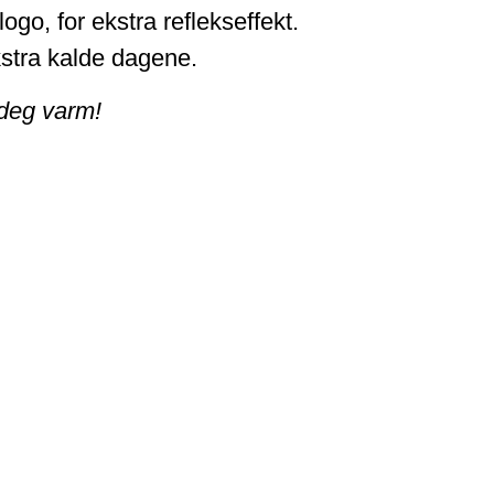
go, for ekstra reflekseffekt.
kstra kalde dagene.
 deg varm!