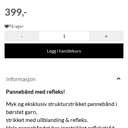
399,-
På lager
-
+
Legg i handlekurv
Informasjon
Pannebånd med refleks!
Myk og eksklusiv strukturstrikket pannebånd i
børstet garn,
strikket med ullblanding & refleks.
Hele pannebåndet har innstrikket reflekstråd.