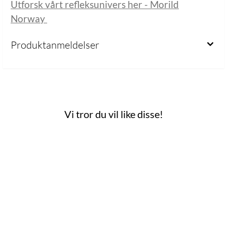
Utforsk vårt refleksunivers her - Morild
Norway
Produktanmeldelser
Vi tror du vil like disse!
 mulige