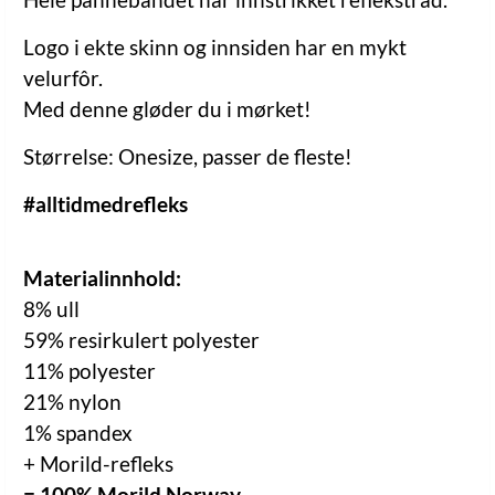
Logo i ekte skinn og innsiden har en mykt
velurfôr.
Med denne gløder du i mørket!
Størrelse: Onesize, passer de fleste!
#alltidmedrefleks
Materialinnhold:
8% ull
59% resirkulert polyester
11% polyester
21% nylon
1% spandex
+ Morild-refleks
= 100% Morild Norway