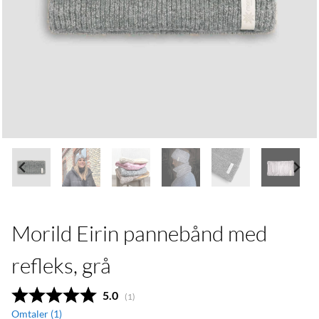
Morild Eirin pannebånd med
refleks, grå
Gjennomsnittskarakter:
5.0
(
stemmer:
1
)
Omtaler (
1
)