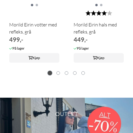
Karakter:
4.0 av 5 m
Morild Eirin votter med
Morild Eirin hals med
refleks, grå
refleks, grå
499,-
449,-
På lager
På lager
Kjøp
Kjøp