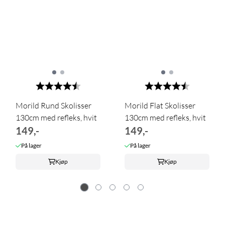
Karakter:
4.7 av 5 mulige
Karakter:
4.6 av 5 m
Morild Rund Skolisser
Morild Flat Skolisser
130cm med refleks, hvit
130cm med refleks, hvit
149,-
149,-
På lager
På lager
Kjøp
Kjøp