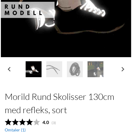
Morild Rund Skolisser 130cm
med refleks, sort
Gjennomsnittskarakter:
4.0
(
stemmer:
3
)
Omtaler (
1
)