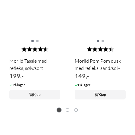
Karakter:
4.6 av 5 mulige
Karakter:
4.3 av 5 m
Morild Tassle med
Morild Pom Pom dusk
refleks, sølv/sort
med refleks, sand/sølv
199,-
149,-
På lager
På lager
Kjøp
Kjøp