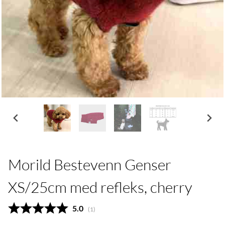
Morild Bestevenn Genser
XS/25cm med refleks, cherry
Gjennomsnittskarakter:
5.0
(
stemmer:
1
)