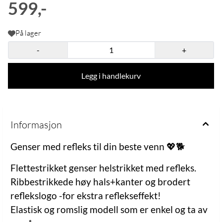
599,-
På lager
-
+
Legg i handlekurv
Informasjon
Genser med refleks til din beste venn 💖🐕
Flettestrikket genser helstrikket med refleks.
Ribbestrikkede høy hals+kanter og brodert
reflekslogo -for ekstra reflekseffekt!
Elastisk og romslig modell som er enkel og ta av